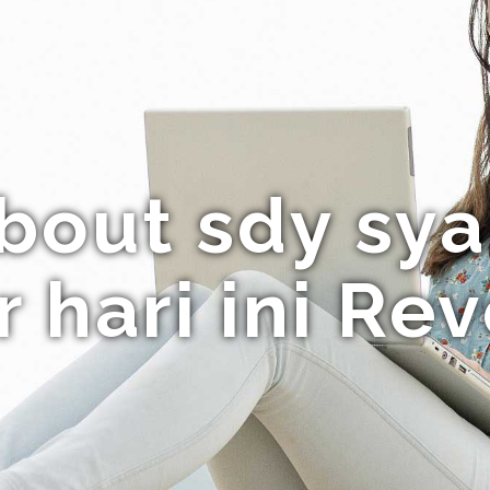
bout sdy sy
 hari ini Re