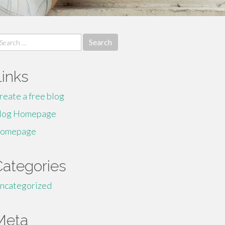
earch
r:
Links
reate a free blog
log Homepage
omepage
Categories
ncategorized
Meta