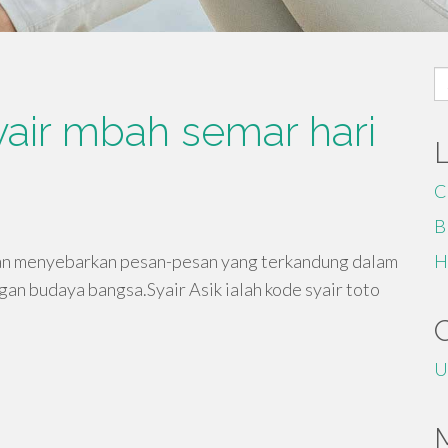
S
fo
yair mbah semar hari
C
B
 dan menyebarkan pesan-pesan yang terkandung dalam
H
an budaya bangsa.Syair Asik ialah kode syair toto
U