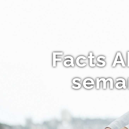
Facts A
semar