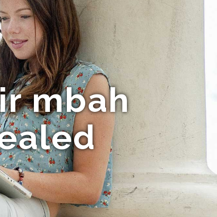
air mbah
vealed