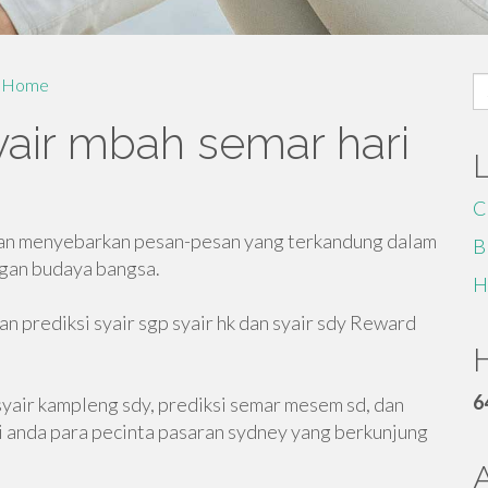
S
Home
fo
yair mbah semar hari
C
 dan menyebarkan pesan-pesan yang terkandung dalam
B
gan budaya bangsa.
H
an prediksi syair sgp syair hk dan syair sdy Reward
H
6
 syair kampleng sdy, prediksi semar mesem sd, dan
agi anda para pecinta pasaran sydney yang berkunjung