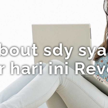
bout sdy sy
 hari ini Re