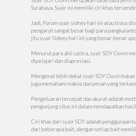
Syair SDY Oovin merupakan salah satu jenis sy
Surabaya. Syair ini memiliki ciri khas tersend
Jadi, Forum syair sidney hari ini atau biasa d
pengaruh sangat besar bagi para pangkalant
jitu syair Sidney hari ini yang benar-benar up
Menurut para ahli sastra, syair SDY Oovin me
dipelajari dan diapresiasi.
Mengenal lebih dekat syair SDY Oovin bukan
juga memahami makna dan pesan yang terkand
Pengeluaran tercepat dan akurat adalah mot
pengunjung situs ini dalam mendapatkan hasil 
Ciri khas dari syair SDY adalah penggunaan bah
dari beberapa bait, dengan setiap bait memili