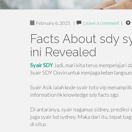
February 6, 2025
|
Leave a comment
|
Facts About sdy s
ini Revealed
Syair SDY
Jadi, mari kita terus mempelajari
Syair SDY Oovin untuk menjaga keberlangsun
Syair Asik ialah kode syair toto vip menampilk
information hk knowledge sdy facts sgp
Di antaranya, syair nagamas sidney, prediksi
juga syair bd sydney. Maka dari itu, tepat b
di situs